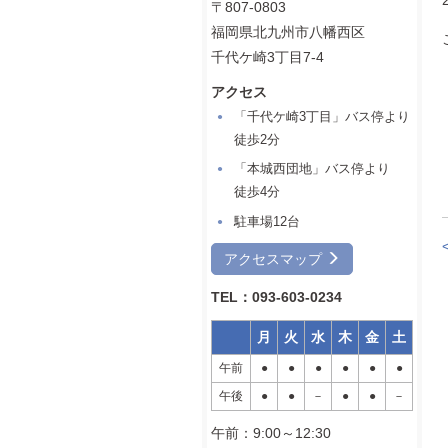
〒807-0803
福岡県北九州市八幡西区
千代ケ崎3丁目7-4
アクセス
「千代ケ崎3丁目」バス停より
徒歩2分
「本城西団地」バス停より
徒歩4分
駐車場12台
アクセスマップ
TEL：093-603-0234
月
火
水
木
金
土
午前
●
●
●
●
●
●
午後
●
●
－
●
●
－
午前：9:00～12:30