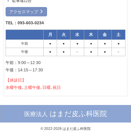
駐車場12台
アクセスマップ
TEL：093-603-0234
月
火
水
木
金
土
午前
●
●
●
●
●
●
午後
●
●
－
●
●
－
午前：9:00～12:30
午後：14:15～17:30
【休診日】
水曜午後､土曜午後､日曜､祝日
はまだ皮ふ科医院
医療法人
© 2022-2026 はまだ皮ふ科医院